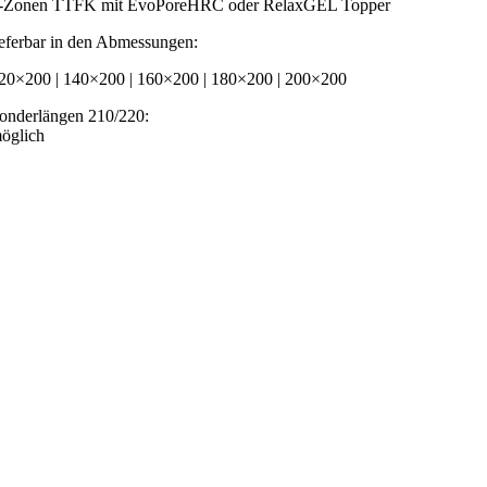
-Zonen TTFK mit EvoPoreHRC oder RelaxGEL Topper
ieferbar in den Abmessungen:
20×200 | 140×200 | 160×200 | 180×200 | 200×200
onderlängen 210/220:
öglich