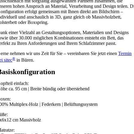
usschließlich mit sorgfältig ausgewählten Partnern zusammen, die
nseren hohen Anspruch an Material, Verarbeitung und Design teilen. D
onfiguration erfolgt gemeinsam mit Ihnen direkt am Bildschirm –
ndividuell und anschaulich in 3D, ganz gleich ob Massivholzbett,
olsterbett oder Boxspring.
ank einer Vielzahl an Gestaltungsoptionen, Materialien und Designs
owie über 30.000 möglichen Kombinationen entsteht ein Bett, das
erfekt zu Ihren Anforderungen und Ihrem Schlafzimmer passt.
erne nehmen wir uns Zeit für Sie – vereinbaren Sie jetzt einen
Termin
®
ei sitec
in Büren.
Basis­konfi­guration
opfteil einfach:
öhe ca. 95 cm | Breite bündig oder überstehend
oxen:
00% Multiplex-Holz | Federkern | Belüftungssystem
üße:
x6x12 cm Massivholz
atratze: