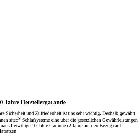
0 Jahre Herstel­lerga­rantie
hre Sicherheit und Zufriedenheit ist uns sehr wichtig. Deshalb gewährt
®
hnen sitec
Schlafsysteme eine über die gesetzlichen Gewährleistungen
inaus freiwillige 10 Jahre Garantie (2 Jahre auf den Bezug) auf
atratzen.