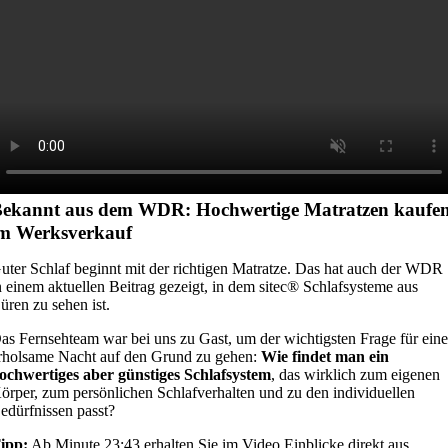
ekannt aus dem WDR: Hochwertige Matratzen kaufe
m Werksverkauf
uter Schlaf beginnt mit der richtigen Matratze. Das hat auch der WDR
n einem aktuellen Beitrag gezeigt, in dem sitec® Schlafsysteme aus
üren zu sehen ist.
as Fernsehteam war bei uns zu Gast, um der wichtigsten Frage für ein
rholsame Nacht auf den Grund zu gehen:
Wie findet man ein
ochwertiges aber günstiges Schlafsystem
, das wirklich zum eigenen
örper, zum persönlichen Schlafverhalten und zu den individuellen
edürfnissen passt?
ipp:
Ab Minute 23:43 erhalten Sie im Video Einblicke direkt aus