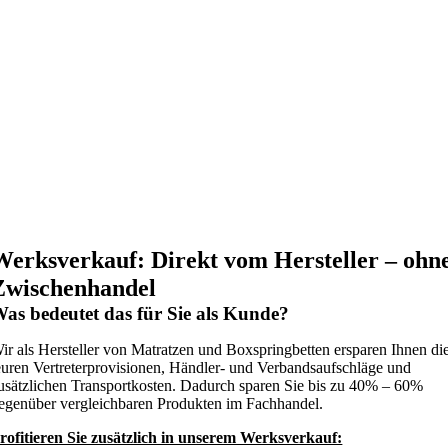
Werksverkauf: Direkt vom Hersteller
– ohn
Zwischenhandel
as bedeutet das für Sie als Kunde?
ir als Hersteller von Matratzen und Boxspringbetten ersparen Ihnen di
euren Vertreterprovisionen, Händler- und Verbandsaufschläge und
usätzlichen Transportkosten. Dadurch sparen Sie bis zu 40% – 60%
egenüber vergleichbaren Produkten im Fachhandel.
rofitieren Sie zusätzlich in unserem Werksverkauf: