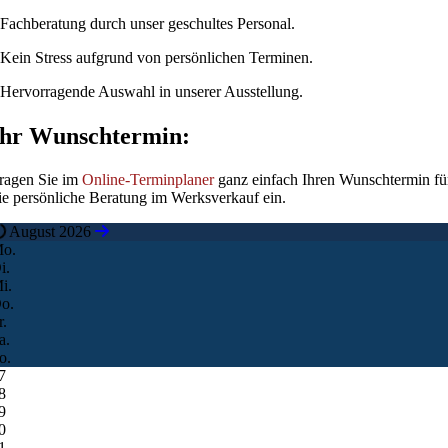
 Fachberatung durch unser geschultes Personal.
 Kein Stress aufgrund von persönlichen Terminen.
 Hervorragende Auswahl in unserer Ausstellung.
Ihr Wunschtermin:
ragen Sie im
Online-Terminplaner
ganz einfach Ihren Wunschtermin fü
ie persönliche Beratung im Werksverkauf ein.
August 2026
o.
i.
i.
o.
r.
a.
o.
7
8
9
0
1