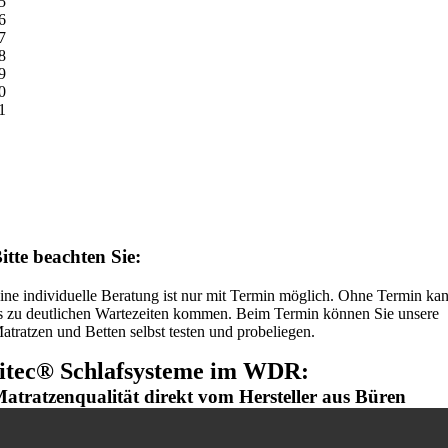
5
6
7
8
9
0
1
itte beachten Sie:
ine individuelle Beratung ist nur mit Termin möglich. Ohne Termin ka
s zu deutlichen Wartezeiten kommen. Beim Termin können Sie unsere
atratzen und Betten selbst testen und probeliegen.
sitec® Schlafsysteme im WDR:
atrat­­zen­qua­­lität direkt vom Hersteller aus Büren