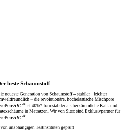
er beste Schaumstoff
ie neueste Generation von Schaumstoff – stabiler · leichter ·
mweltfreundlich – die revolutionäre, hochelastische Mischpore
®
voPore
HRC
ist 40%* formstabiler als herkömmliche Kalt- und
atexschäume in Matratzen. Wir von Sitec sind Exklusivpartner für
®
voPore
HRC
 von unabhängigen Testinstituten geprüft